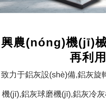
興農(nóng)機(
再利用
致力于鋁灰設(shè)備,鋁灰旋轉(
機(jī),鋁灰球磨機(jī),鋁灰冷灰