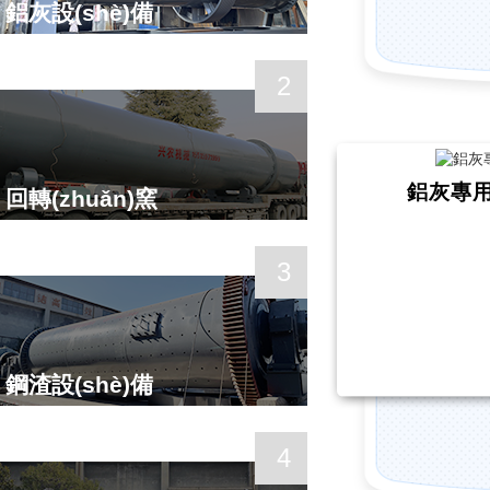
鋁灰設(shè)備
2
鋁灰專用
回轉(zhuǎn)窯
3
鋼渣設(shè)備
4