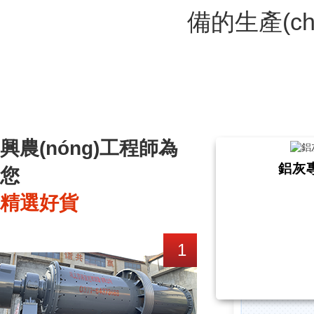
備的生產(chǎ
興農(nóng)工程師為
鋁灰專
您
精選好貨
1